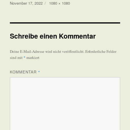
Veröffentlicht
Volle
November 17, 2022
1080 × 1080
am
Größe
Schreibe einen Kommentar
Deine E-Mail-Adresse wird nicht veröffentlicht.
Erforderliche Felder
sind mit
*
markiert
KOMMENTAR
*