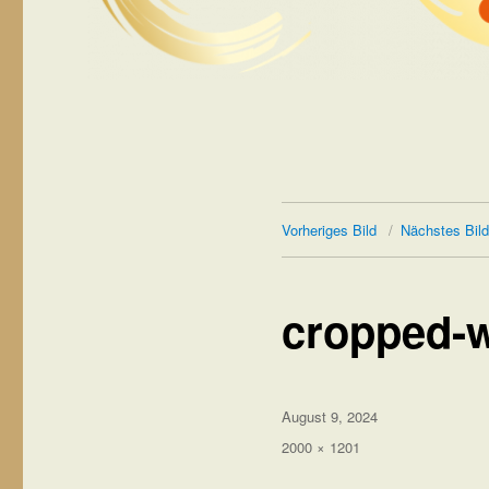
Vorheriges Bild
Nächstes Bild
cropped-w
Veröffentlicht
August 9, 2024
am
Volle
2000 × 1201
Größe